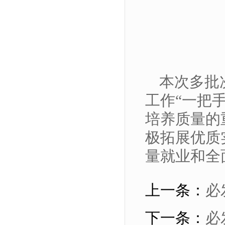
本次多批
工作“一把
培养质量的
极拓展优质
量就业和全
上一条：
必
下一条：
必