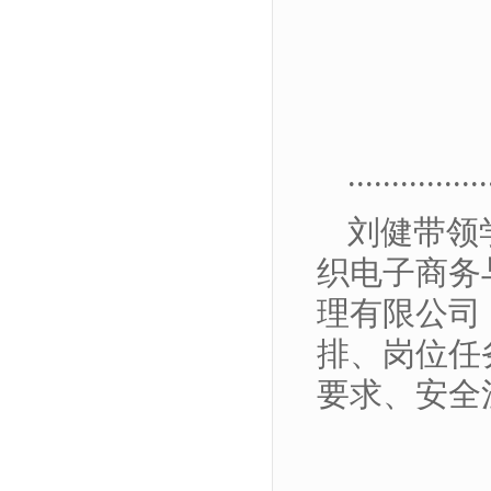
................
刘健带领
织电子商务
理有限公司
排、岗位任
要求、安全