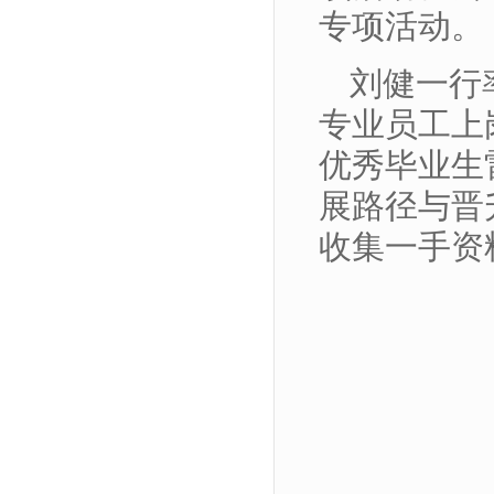
专项活动。
刘健一行
专业员工上
优秀毕业生
展路径与晋
收集一手资