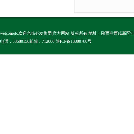
welcometo欢迎光临必发集团|官方网站 版权所有 地址：陕西省西咸新
电话：33680156邮编：712000
陕ICP备13000780号