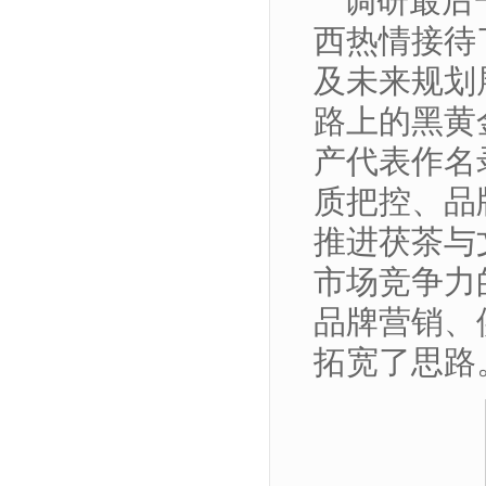
调研最后
西热情接待
及未来规划
路上的黑黄
产代表作名
质把控、品
推进茯茶与
市场竞争力
品牌营销、
拓宽了思路