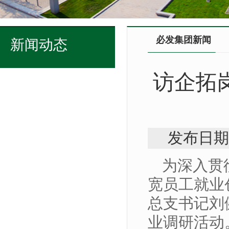
必发集团新闻
新闻动态
访企拓
发布日期
为深入贯
宽员工就业创
总支书记刘
业调研活动