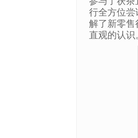
参与了茯茶
行全方位尝
解了新零售
直观的认识