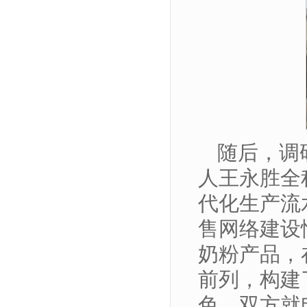
随后，调
人王永胜全
代化生产流
售网络建设
奶粉产品，
前列，构建
色，双方就