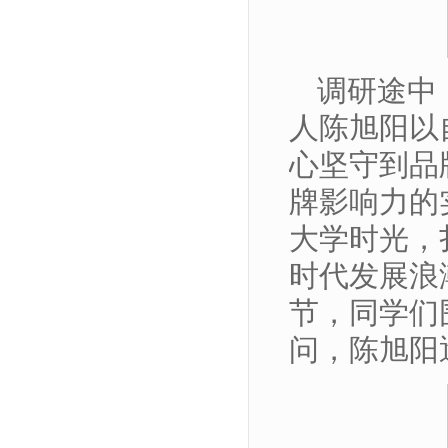
调研途中
人陈旭阳以
心坚守到品
牌影响力的
大学时光，
时代发展浪
节，同学们
问，陈旭阳