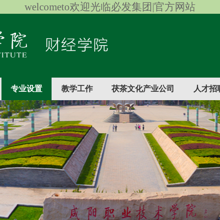
welcometo欢迎光临必发集团|官方网站
专业设置
教学工作
茯茶文化产业公司
人才招