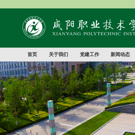
首页
关于我们
党建工作
新闻动态
公司首页