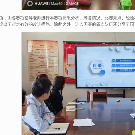
项，由各赛项指导老师进行本赛项赛果分析、筹备情况、比赛亮点、经验
提出了行之有效的改进措施。除此之外，进入国赛的四支队伍还分享了国