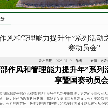
商务
部作风和管理能力提升年”系列活动
赛动员会”
发布日期：2023-05-19 作者： 来源：
干部作风和管理能力提升年”系列
享暨国赛动员会
实咸阳职院干部作风和管理能力提升年活动安排部署，更好的提高公司人
、能力过硬的教育科技队伍，赋能必发集团高质量发展，公司于2023年5月1
会。公司经理范坤，教学副经理荆怀芳，2023年陕西省技能大赛的九个