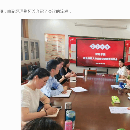
项，由副经理荆怀芳介绍了会议的流程；