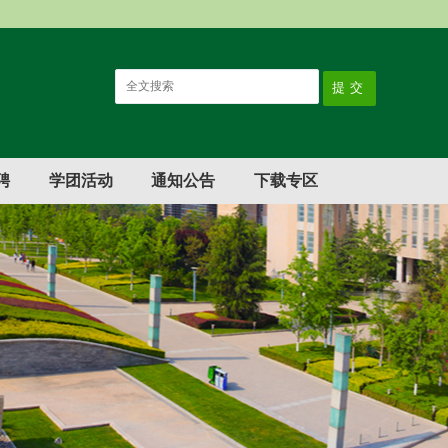
聘
学团活动
通知公告
下载专区