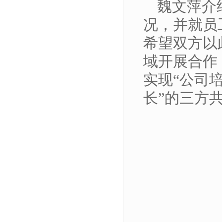
魏文萍介
况，并就员
希望双方以
域开展合作
实现“公司
长”的三方