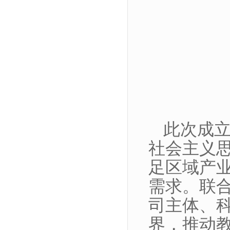
此次成
社会主义
足区域产
需求。联
司主体、
界，推动