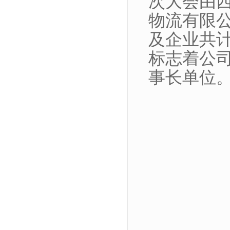
次大会由
物流有限
及企业共
标志着公
事长单位