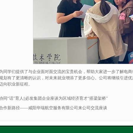
为同学们提供了与企业面对面交流的宝贵机会，帮助大家进一步了解电商
规划有了更清晰的认识，对未来就业增添了更多信心。公司将继续引进优
迈向职业新征程。
协同“话”育人||必发集团​企业座谈为区域经济育才“搭梁架桥”
合作新路径——咸阳华瑞航空服务有限公司来公司交流座谈