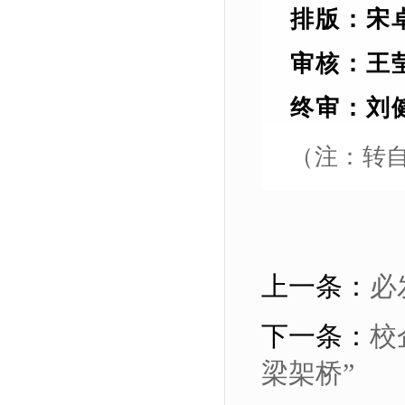
排
版
：
宋
审
核
：王
终审：刘
（注：转
上一条：
必
下一条：
校
梁架桥”