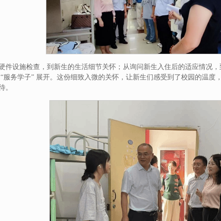
硬件设施检查，到新生的生活细节关怀；从询问新生入住后的适应情况，
 “服务学子” 展开。这份细致入微的关怀，让新生们感受到了校园的温
待。