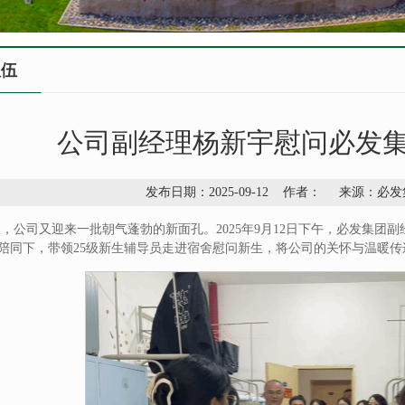
队伍
公司副经理杨新宇慰问必发集团
发布日期：2025-09-12 作者： 来源：
，公司又迎来一批朝气蓬勃的新面孔。2025年9月12日下午，必发集团
陪同下，带领25级新生辅导员走进宿舍慰问新生，将公司的关怀与温暖传