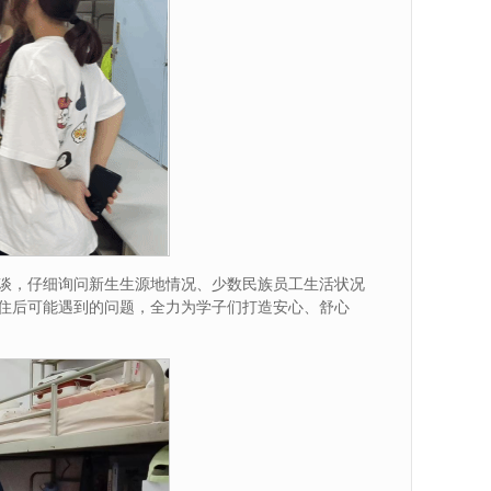
谈，仔细询问新生生源地情况、少数民族员工生活状况
住后可能遇到的问题，全力为学子们打造安心、舒心