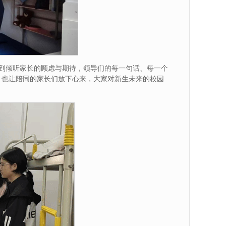
到倾听家长的顾虑与期待，领导们的每一句话、每一个
度，也让陪同的家长们放下心来，大家对新生未来的校园