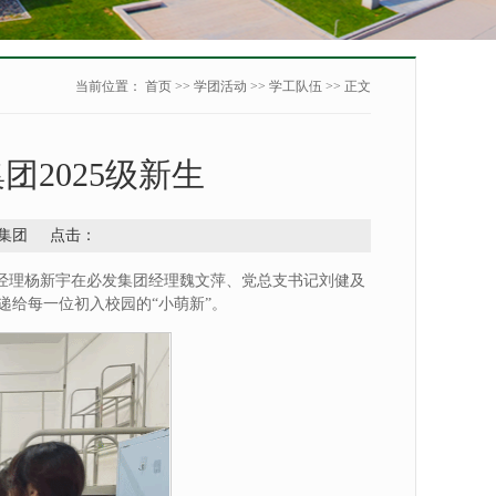
当前位置：
首页
>>
学团活动
>>
学工队伍
>> 正文
2025级新生
必发集团 点击：
副经理杨新宇在必发集团经理魏文萍、党总支书记刘健及
递给每一位初入校园的“小萌新”。