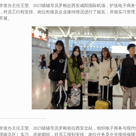
学发办主任王莹、2023级辅导员罗榕赴西安咸阳国际机场，护送电子商
，对员工行程安排、岗位衔接及企业接待情况进行了核实，并就实习管理
开展。
.......................................
学发办主任王莹、2023级辅导员罗榕前往西安北站，组织电子商务与现
团南京区）实习。送岗期间，对员工报到安排、岗位任务及企业接待保障